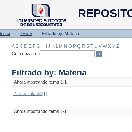
Filtrado by: Materia
REPOSIT
Inicio
→
TESIS
→
Filtrado by: Materia
A
B
C
D
E
F
G
H
I
J
K
L
M
N
O
P
Q
R
S
T
U
V
W
X
Y
Z
Comienza con
Filtrado by: Materia
Ahora mostrando items 1-1
Diarrea infantil (1)
Ahora mostrando items 1-1