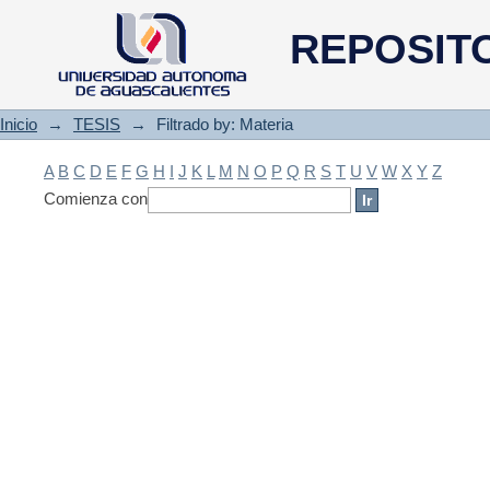
Filtrado by: Materia
REPOSIT
Inicio
→
TESIS
→
Filtrado by: Materia
A
B
C
D
E
F
G
H
I
J
K
L
M
N
O
P
Q
R
S
T
U
V
W
X
Y
Z
Comienza con