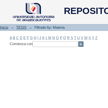
Filtrado by: Materia
REPOSIT
Inicio
→
TESIS
→
Filtrado by: Materia
A
B
C
D
E
F
G
H
I
J
K
L
M
N
O
P
Q
R
S
T
U
V
W
X
Y
Z
Comienza con