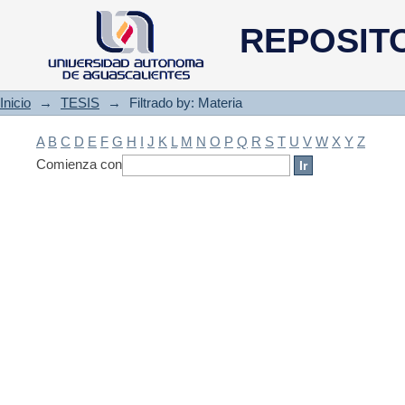
Filtrado by: Materia
REPOSIT
Inicio
→
TESIS
→
Filtrado by: Materia
A
B
C
D
E
F
G
H
I
J
K
L
M
N
O
P
Q
R
S
T
U
V
W
X
Y
Z
Comienza con