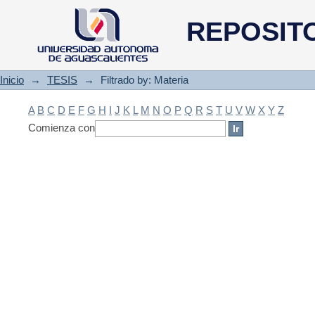
Filtrado by: Materia
REPOSIT
Inicio
→
TESIS
→
Filtrado by: Materia
A
B
C
D
E
F
G
H
I
J
K
L
M
N
O
P
Q
R
S
T
U
V
W
X
Y
Z
Comienza con