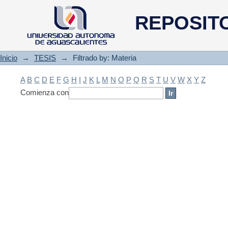
Filtrado by: Materia
REPOSIT
Inicio
→
TESIS
→
Filtrado by: Materia
A
B
C
D
E
F
G
H
I
J
K
L
M
N
O
P
Q
R
S
T
U
V
W
X
Y
Z
Comienza con