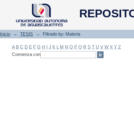
Filtrado by: Materia
REPOSIT
Inicio
→
TESIS
→
Filtrado by: Materia
A
B
C
D
E
F
G
H
I
J
K
L
M
N
O
P
Q
R
S
T
U
V
W
X
Y
Z
Comienza con