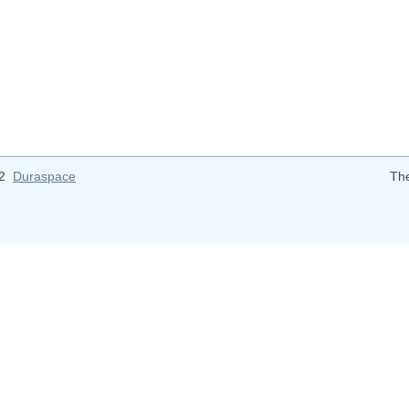
12
Duraspace
Th