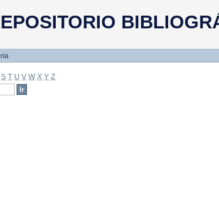
a
EPOSITORIO BIBLIOGR
ria
S
T
U
V
W
X
Y
Z