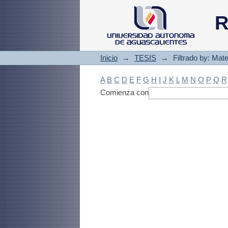
Filtrado by: Materi
R
Inicio
→
TESIS
→
Filtrado by: Mate
A
B
C
D
E
F
G
H
I
J
K
L
M
N
O
P
Q
R
Comienza con