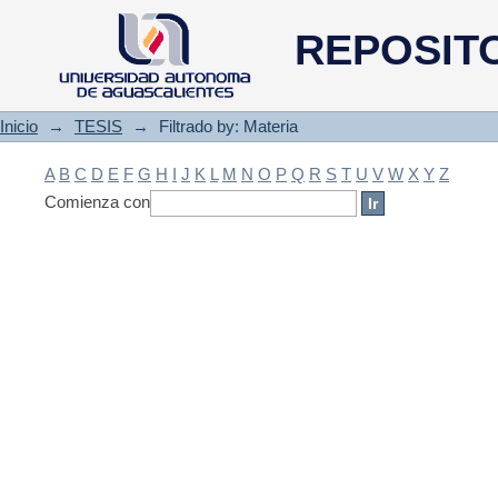
Filtrado by: Materia
REPOSIT
Inicio
→
TESIS
→
Filtrado by: Materia
A
B
C
D
E
F
G
H
I
J
K
L
M
N
O
P
Q
R
S
T
U
V
W
X
Y
Z
Comienza con