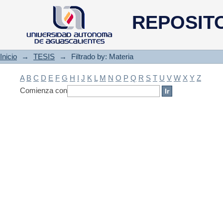
Filtrado by: Materia
REPOSIT
Inicio
→
TESIS
→
Filtrado by: Materia
A
B
C
D
E
F
G
H
I
J
K
L
M
N
O
P
Q
R
S
T
U
V
W
X
Y
Z
Comienza con