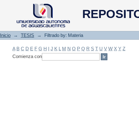
Filtrado by: Materia
REPOSIT
Inicio
→
TESIS
→
Filtrado by: Materia
A
B
C
D
E
F
G
H
I
J
K
L
M
N
O
P
Q
R
S
T
U
V
W
X
Y
Z
Comienza con