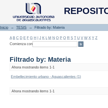
Filtrado by: Materia
REPOSIT
Inicio
→
TESIS
→
Filtrado by: Materia
A
B
C
D
E
F
G
H
I
J
K
L
M
N
O
P
Q
R
S
T
U
V
W
X
Y
Z
Comienza con
Filtrado by: Materia
Ahora mostrando items 1-1
Embellecimiento urbano - Aguascalientes (1)
Ahora mostrando items 1-1