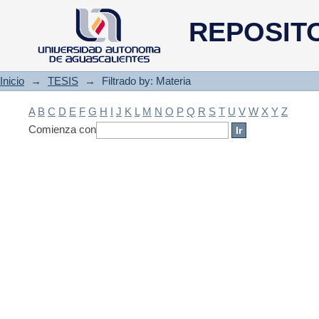
Filtrado by: Materia
REPOSIT
Inicio
→
TESIS
→
Filtrado by: Materia
A
B
C
D
E
F
G
H
I
J
K
L
M
N
O
P
Q
R
S
T
U
V
W
X
Y
Z
Comienza con