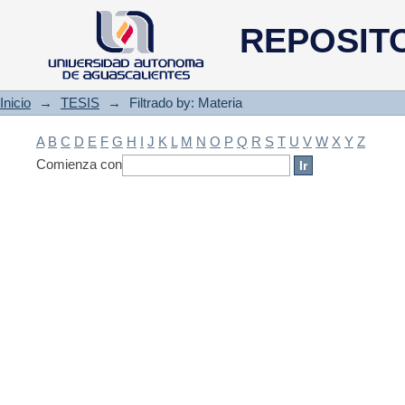
Filtrado by: Materia
REPOSIT
Inicio
→
TESIS
→
Filtrado by: Materia
A
B
C
D
E
F
G
H
I
J
K
L
M
N
O
P
Q
R
S
T
U
V
W
X
Y
Z
Comienza con