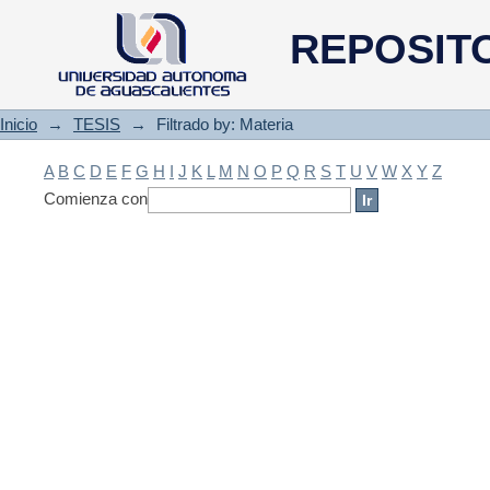
Filtrado by: Materia
REPOSIT
Inicio
→
TESIS
→
Filtrado by: Materia
A
B
C
D
E
F
G
H
I
J
K
L
M
N
O
P
Q
R
S
T
U
V
W
X
Y
Z
Comienza con