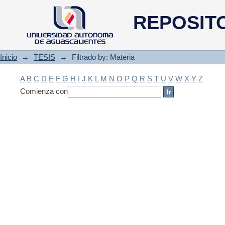
Filtrado by: Materia
REPOSIT
Inicio
→
TESIS
→
Filtrado by: Materia
A
B
C
D
E
F
G
H
I
J
K
L
M
N
O
P
Q
R
S
T
U
V
W
X
Y
Z
Comienza con