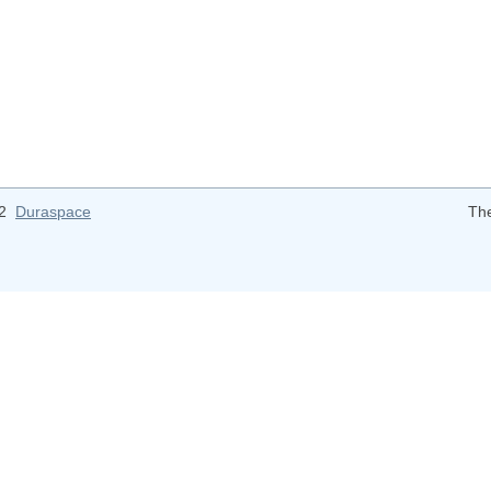
12
Duraspace
Th