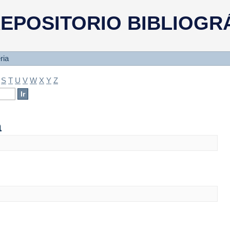
a
EPOSITORIO BIBLIOGR
ria
S
T
U
V
W
X
Y
Z
a