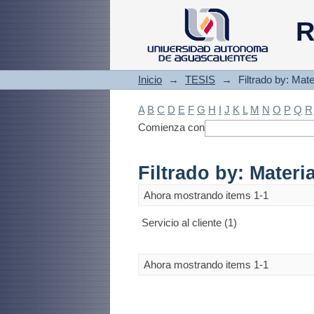
Filtrado by: Materi
R
Inicio
→
TESIS
→
Filtrado by: Mate
A
B
C
D
E
F
G
H
I
J
K
L
M
N
O
P
Q
R
Comienza con
Filtrado by: Materi
Ahora mostrando items 1-1
Servicio al cliente (1)
Ahora mostrando items 1-1