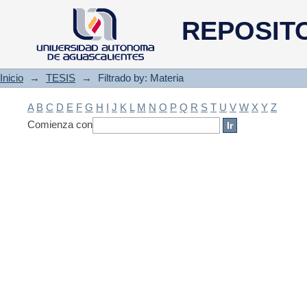
Filtrado by: Materia
REPOSIT
Inicio
→
TESIS
→
Filtrado by: Materia
A
B
C
D
E
F
G
H
I
J
K
L
M
N
O
P
Q
R
S
T
U
V
W
X
Y
Z
Comienza con