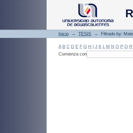
Filtrado by: Materi
R
Inicio
→
TESIS
→
Filtrado by: Mate
A
B
C
D
E
F
G
H
I
J
K
L
M
N
O
P
Q
R
Comienza con