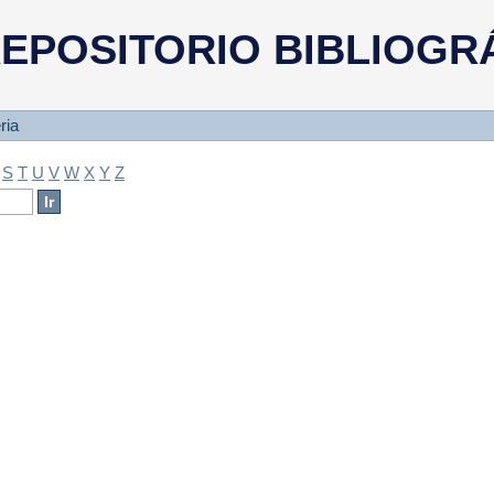
a
EPOSITORIO BIBLIOGR
ria
S
T
U
V
W
X
Y
Z