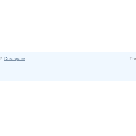
12
Duraspace
Th