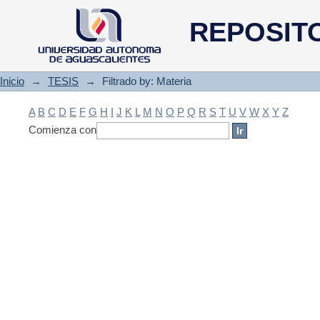
Filtrado by: Materia
REPOSIT
Inicio
→
TESIS
→
Filtrado by: Materia
A
B
C
D
E
F
G
H
I
J
K
L
M
N
O
P
Q
R
S
T
U
V
W
X
Y
Z
Comienza con