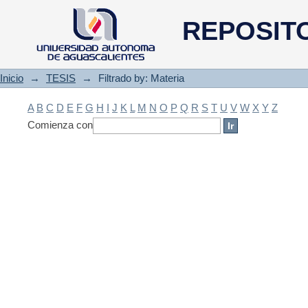
Filtrado by: Materia
REPOSIT
Inicio
→
TESIS
→
Filtrado by: Materia
A
B
C
D
E
F
G
H
I
J
K
L
M
N
O
P
Q
R
S
T
U
V
W
X
Y
Z
Comienza con