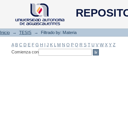
Filtrado by: Materia
REPOSIT
Inicio
→
TESIS
→
Filtrado by: Materia
A
B
C
D
E
F
G
H
I
J
K
L
M
N
O
P
Q
R
S
T
U
V
W
X
Y
Z
Comienza con