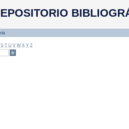
a
EPOSITORIO BIBLIOGR
ria
S
T
U
V
W
X
Y
Z