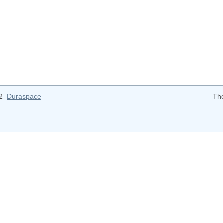
12
Duraspace
Th