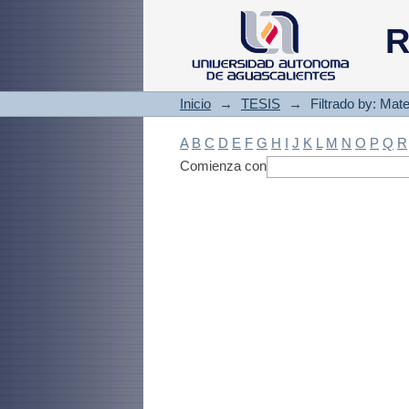
Filtrado by: Materi
R
Inicio
→
TESIS
→
Filtrado by: Mate
A
B
C
D
E
F
G
H
I
J
K
L
M
N
O
P
Q
R
Comienza con