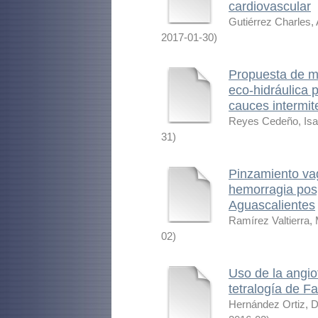
cardiovascular
Gutiérrez Charles
2017-01-30
)
Propuesta de me
eco-hidráulica 
cauces intermit
Reyes Cedeño, Isa
31
)
Pinzamiento vag
hemorragia posp
Aguascalientes
Ramírez Valtierra, 
02
)
Uso de la angio
tetralogía de Fa
Hernández Ortiz, 