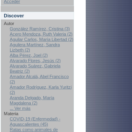
Acceder
Discover
Autor
González Ramírez, Cristina (3)
Acero Mendoza, Ruth Valeria (2)
Aguilar Carlos, María Libertad (2)
Aguilera Martínez, Sandra
Lizbeth (2)
Alba Pérez, Joel (2)
Alvarado Flores, Jesús (2)
Alvarado Suárez, Gabriela
Beatriz (2)
Amador Alcalá, Abel Francisco
(2)
Amador Rodríguez, Karla Yuritzi
(2)
Aranda Delgado, María
Magdalena (2)
... Ver más
Materia
COVID-19 (Enfermedad) -
Aguascalientes (45)
Ratas como animales de