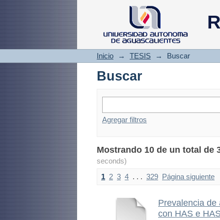
Buscar
R
Inicio
→
TESIS
→
Buscar
Buscar
Agregar filtros
Mostrando 10 de un total de 
seconds)
1
2
3
4
. . .
329
Página siguiente
Prevalencia de 
con HAS e HAS+