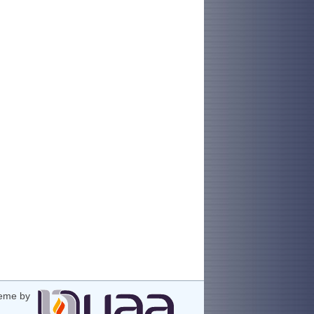
eme by