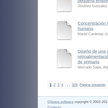
pequeña empres
Jiménez González 
Concentración mi
humano
Mariel Cárdenas Ja
Diseño de una g
retroalimentaci
de primaria
Mercado Salas, Ad
1
2
3
4
. . .
329
Página siguiente
DSpace software
copyright © 2002-20
Contacto