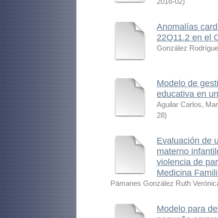
2016-02
)
Anomalías card
22Q11.2 en el C
González Rodríguez
Modelo de gesti
educativa en un
Aguilar Carlos, Mar
28
)
Evaluación de u
materno infanti
violencia de p
Medicina Famili
Pámanes González Ruth Verónic
Modelo para dete