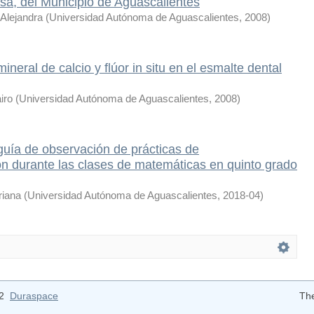
a, del Municipio de Aguascalientes
Alejandra
(
Universidad Autónoma de Aguascalientes
,
2008
)
neral de calcio y flúor in situ en el esmalte dental
iro
(
Universidad Autónoma de Aguascalientes
,
2008
)
uía de observación de prácticas de
ón durante las clases de matemáticas en quinto grado
riana
(
Universidad Autónoma de Aguascalientes
,
2018-04
)
12
Duraspace
Th