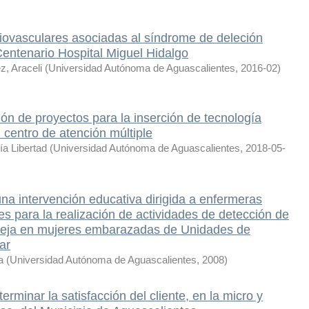
iovasculares asociadas al síndrome de deleción
entenario Hospital Miguel Hidalgo
, Araceli
(
Universidad Autónoma de Aguascalientes
,
2016-02
)
ón de proyectos para la inserción de tecnología
 centro de atención múltiple
ía Libertad
(
Universidad Autónoma de Aguascalientes
,
2018-05-
na intervención educativa dirigida a enfermeras
les para la realización de actividades de detección de
areja en mujeres embarazadas de Unidades de
ar
a
(
Universidad Autónoma de Aguascalientes
,
2008
)
rminar la satisfacción del cliente, en la micro y