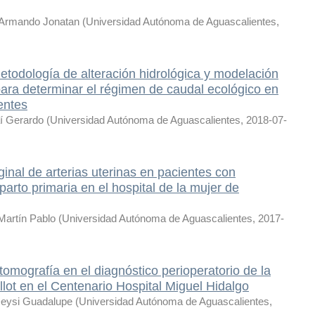
, Armando Jonatan
(
Universidad Autónoma de Aguascalientes
,
todología de alteración hidrológica y modelación
para determinar el régimen de caudal ecológico en
entes
í Gerardo
(
Universidad Autónoma de Aguascalientes
,
2018-07-
inal de arterias uterinas en pacientes con
arto primaria en el hospital de la mujer de
Martín Pablo
(
Universidad Autónoma de Aguascalientes
,
2017-
tomografía en el diagnóstico perioperatorio de la
llot en el Centenario Hospital Miguel Hidalgo
Deysi Guadalupe
(
Universidad Autónoma de Aguascalientes
,