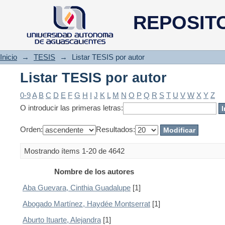
Listar TESIS por autor
REPOSIT
Inicio
→
TESIS
→
Listar TESIS por autor
Listar TESIS por autor
0-9
A
B
C
D
E
F
G
H
I
J
K
L
M
N
O
P
Q
R
S
T
U
V
W
X
Y
Z
O introducir las primeras letras:
Orden:
Resultados:
Mostrando ítems 1-20 de 4642
Nombre de los autores
Aba Guevara, Cinthia Guadalupe
[1]
Abogado Martínez, Haydée Montserrat
[1]
Aburto Ituarte, Alejandra
[1]