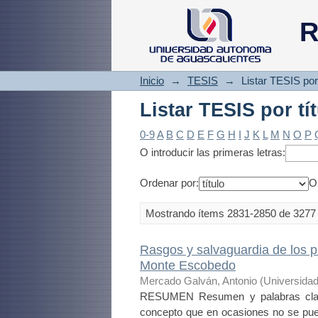
Listar TESIS por tí
R
Inicio
→
TESIS
→
Listar TESIS por 
Listar TESIS por tí
0-9
A
B
C
D
E
F
G
H
I
J
K
L
M
N
O
P
O introducir las primeras letras:
Ordenar por:
O
Mostrando ítems 2831-2850 de 3277
Rasgos y salvaguardia de los 
Monte Escobedo
Mercado Galván, Antonio
(
Universida
RESUMEN Resumen y palabras clave R
concepto que en ocasiones no se pu