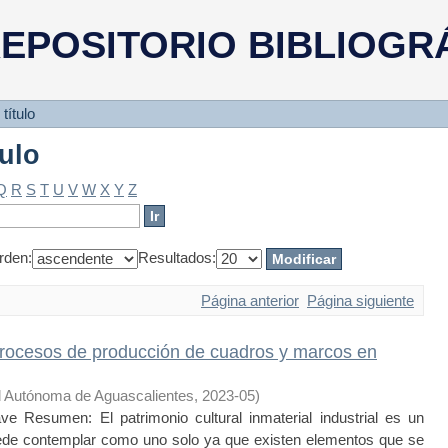
tulo
EPOSITORIO BIBLIOGR
título
tulo
Q
R
S
T
U
V
W
X
Y
Z
rden:
Resultados:
Página anterior
Página siguiente
procesos de producción de cuadros y marcos en
d Autónoma de Aguascalientes
,
2023-05
)
esumen: El patrimonio cultural inmaterial industrial es un
ede contemplar como uno solo ya que existen elementos que se