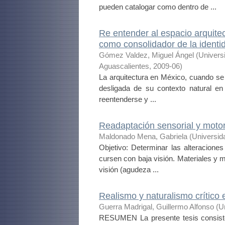
pueden catalogar como dentro de ...
Re entender al espacio arquitect
como consolidador de la identid
Gómez Valdez, Miguel Ángel
(
Univers
Aguascalientes
,
2009-06
)
La arquitectura en México, cuando se 
desligada de su contexto natural en 
reentenderse y ...
Readaptación sensorial y motor
Maldonado Mena, Gabriela
(
Universid
Objetivo: Determinar las alteracione
cursen con baja visión. Materiales y m
visión (agudeza ...
Realismo y naturalismo crítico 
Guerra Madrigal, Guillermo Alfonso
(
U
RESUMEN La presente tesis consiste 