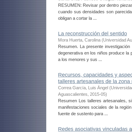
RESUMEN: Revisar por dentro piezas d
cuando sus densidades son parecidas
obligan a cortar la ...
La reconstrucción del sentido
Mora Huerta, Carolina
(
Universidad A
Resumen. La presente investigación 
degenerativa en los niños produce la 
a los menores y sus ...
Recursos, capacidades y aspec
talleres artesanales de la zon
Correa García, Luis Ángel
(
Universida
Aguascalientes
,
2015-05
)
Resumen Los talleres artesanales, si
manifestaciones sociales de la regió
fuente de sustento para ...
Redes asociativas vinculadas al 