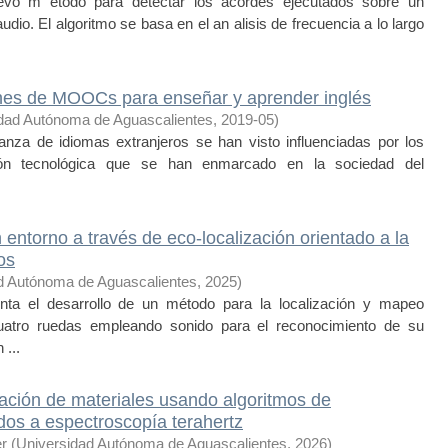
evo m etodo para detectar los acordes ejecutados sobre un
udio. El algoritmo se basa en el an alisis de frecuencia a lo largo
ones de MOOCs para enseñar y aprender inglés
dad Autónoma de Aguascalientes
,
2019-05
)
nza de idiomas extranjeros se han visto influenciadas por los
ión tecnológica que se han enmarcado en la sociedad del
ntorno a través de eco-localización orientado a la
os
d Autónoma de Aguascalientes
,
2025
)
ta el desarrollo de un método para la localización y mapeo
uatro ruedas empleando sonido para el reconocimiento de su
 ...
ación de materiales usando algoritmos de
dos a espectroscopía terahertz
r
(
Universidad Autónoma de Aguascalientes
,
2026
)