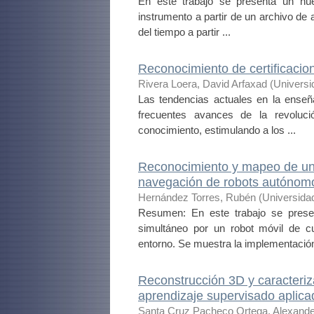
En este trabajo se presenta un nu
instrumento a partir de un archivo de a
del tiempo a partir ...
Reconocimiento de certificaci
Rivera Loera, David Arfaxad
(
Universi
Las tendencias actuales en la enseña
frecuentes avances de la revoluc
conocimiento, estimulando a los ...
Reconocimiento y mapeo de un e
navegación de robots autónom
Hernández Torres, Rubén
(
Universida
Resumen: En este trabajo se presen
simultáneo por un robot móvil de c
entorno. Se muestra la implementación
Reconstrucción 3D y caracteriz
aprendizaje supervisado aplica
Santa Cruz Pacheco Ortega, Alexande