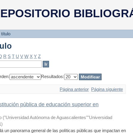
tulo
EPOSITORIO BIBLIOGR
título
tulo
Q
R
S
T
U
V
W
X
Y
Z
rden:
Resultados:
Página anterior
Página siguiente
stitución pública de educación superior en
o
(
"Universidad Autónoma de Aguascalientes""Universidad
1
)
 un panorama general de las políticas públicas que impactan en