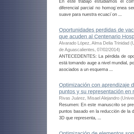
En este trabajo estudiamos el com
diferencial parcial no homog´enea s
suave para nuestra ecuaci´on ...
Oportunidades perdidas de vacu
que acuden al Centenario Hospi
Alvarado López, Alma Delia Trinidad
(
de Aguascalientes
,
07/02/2014
)
ANTECEDENTES: La pérdida de oport
está tomando auge a nivel mundial, por
asociados a un esquema ...
Optimización con aprendizaje 
puntos y su representación en r
Rivas Juárez, Misael Alejandro
(
Unive
Resumen: En este manuscrito se pres
puntos basado en la reducción de la di
3D que representa, ...
Optimización de elementos somet