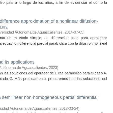
tro país a lo largo de los años, a fin de evidenciar el cómo la
e-difference approximation of a nonlinear diffusion-
logy
versidad Autónoma de Aguascalientes
,
2014-07-05
)
ta un m etodo simple, de diferencias nitas para aproximar
ecuaci on diferencial parcial parab olica con la difusi on no lineal
d its applications
 Autónoma de Aguascalientes
,
2023
)
n las soluciones del operador de Dirac parabólico para el caso 4-
otado Ω. Más precisamente, probaremos que las soluciones del
 semilinear non-homogeneous partial differential
sidad Autónoma de Aguascalientes
,
2018-03-24
)