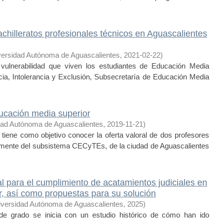
achilleratos profesionales técnicos en Aguascalientes
versidad Autónoma de Aguascalientes
,
2021-02-22
)
ulnerabilidad que viven los estudiantes de Educación Media
cia, Intolerancia y Exclusión, Subsecretaría de Educación Media
ducación media superior
dad Autónoma de Aguascalientes
,
2019-11-21
)
ene como objetivo conocer la oferta valoral de dos profesores
icamente del subsistema CECyTEs, de la ciudad de Aguascalientes
l para el cumplimiento de acatamientos judiciales en
iar, así como propuestas para su solución
iversidad Autónoma de Aguascalientes
,
2025
)
e grado se inicia con un estudio histórico de cómo han ido