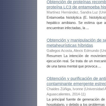
Obtención de proteínas recombi
proteína LC3 de entamoeba hist
Martínez Hernández, Sandra Luz
(
Uni
Entamoeba histolytica (E. histolytic
hepático amibiano. Se estima que 
encuentran infectadas, la ...
Obtención y manipulación de se
metaheurísticas híbridas
Gallegos Acosta, Alexis Edmundo
(
Un
Resumen La intención de movimient
ejecución real. Se trata de un mecan
de una tarea mental que provoca ...
Obtención y purificación de ant
contaminante emergente estre
Chaides Zúñiga, Ivonne
(
Universidad 
Aguascalientes
,
2014-11
)
La principal fuente de generación de
hospitalario, y debido a los problemas 