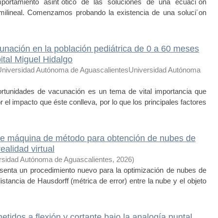
portamiento asint´otico de las soluciones de una ecuaci´on
emilineal. Comenzamos probando la existencia de una soluci´on
nación en la población pediátrica de 0 a 60 meses
tal Miguel Hidalgo
Universidad Autónoma de AguascalientesUniversidad Autónoma
unidades de vacunación es un tema de vital importancia que
 el impacto que éste conlleva, por lo que los principales factores
de máquina de método para obtención de nubes de
ealidad virtual
rsidad Autónoma de Aguascalientes
,
2026
)
enta un procedimiento nuevo para la optimización de nubes de
stancia de Hausdorff (métrica de error) entre la nube y el objeto
idos a flexión y cortante bajo la analogía puntal