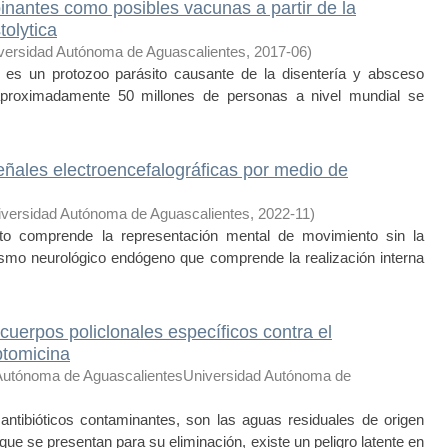
nantes como posibles vacunas a partir de la
olytica
versidad Autónoma de Aguascalientes
,
2017-06
)
a) es un protozoo parásito causante de la disentería y absceso
aproximadamente 50 millones de personas a nivel mundial se
ñales electroencefalográficas por medio de
iversidad Autónoma de Aguascalientes
,
2022-11
)
o comprende la representación mental de movimiento sin la
ismo neurológico endógeno que comprende la realización interna
icuerpos policlonales específicos contra el
ptomicina
Autónoma de AguascalientesUniversidad Autónoma de
 antibióticos contaminantes, son las aguas residuales de origen
que se presentan para su eliminación, existe un peligro latente en