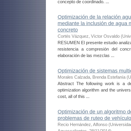
concepto de coordinado. ...
Optimización de la relación ag
mediante la inclusión de agua 
concreto
Cortés Vázquez, Víctor Osvaldo
(
Univ
RESUMEN El presente estudio analiza l
resistencia a compresión del conc
elaboración de las mezclas ...
Optimización de sistemas multi
Morales Calzada, Brenda Estefanía
(
U
Abstract The following work is a 
optimization algorithm and the universa
cost, all of this ...
Optimización de un algoritmo 
problemas de ruteo de vehícul
Recio Hernández, Alfonso
(
Universida
Aguascalientes
,
28/11/2014
)