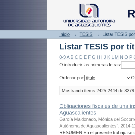
Listar TESIS por tí
R
Inicio
→
TESIS
→
Listar TESIS por 
Listar TESIS por tí
0-9
A
B
C
D
E
F
G
H
I
J
K
L
M
N
O
P
O introducir las primeras letras:
Ordenar por:
O
Mostrando ítems 2425-2444 de 3279
Obligaciones fiscales de una in
Aguascalientes
García Maldonado, Mónica del Socorr
Autónoma de Aguascalientes"
,
2014-1
RESUMEN En el presente trabajo se dá