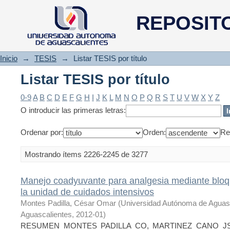
Listar TESIS por título
REPOSIT
Inicio
→
TESIS
→
Listar TESIS por título
Listar TESIS por título
0-9
A
B
C
D
E
F
G
H
I
J
K
L
M
N
O
P
Q
R
S
T
U
V
W
X
Y
Z
O introducir las primeras letras:
Ordenar por:
Orden:
Re
Mostrando ítems 2226-2245 de 3277
Manejo coadyuvante para analgesia mediante bloq
la unidad de cuidados intensivos
Montes Padilla, César Omar
(
Universidad Autónoma de Aguas
Aguascalientes
,
2012-01
)
RESUMEN MONTES PADILLA CO, MARTINEZ CANO JS,