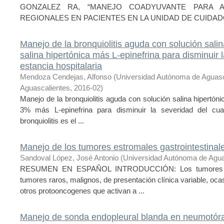
GONZALEZ RA, “MANEJO COADYUVANTE PARA A
REGIONALES EN PACIENTES EN LA UNIDAD DE CUIDADOS 
Manejo de la bronquiolitis aguda con solución salin
salina hipertónica más L-epinefrina para disminuir l
estancia hospitalaria
Mendoza Cendejas, Alfonso
(
Universidad Autónoma de Aguasc
Aguascalientes
,
2016-02
)
Manejo de la bronquiolitis aguda con solución salina hipertóni
3% más L-epinefrina para disminuir la severidad del cuad
bronquiolitis es el ...
Manejo de los tumores estromales gastrointestinale
Sandoval López, José Antonio
(
Universidad Autónoma de Agua
RESUMEN EN ESPAÑOL INTRODUCCIÓN: Los tumores del 
tumores raros, malignos, de presentación clínica variable, oc
otros protooncogenes que activan a ...
Manejo de sonda endopleural blanda en neumotóra