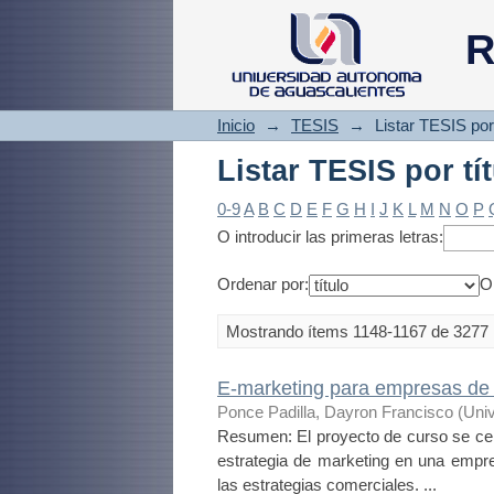
Listar TESIS por tí
R
Inicio
→
TESIS
→
Listar TESIS por 
Listar TESIS por tí
0-9
A
B
C
D
E
F
G
H
I
J
K
L
M
N
O
P
O introducir las primeras letras:
Ordenar por:
O
Mostrando ítems 1148-1167 de 3277
E-marketing para empresas d
Ponce Padilla, Dayron Francisco
(
Uni
Resumen: El proyecto de curso se c
estrategia de marketing en una empres
las estrategias comerciales. ...