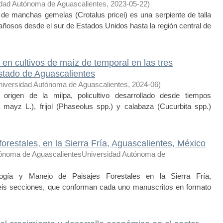
idad Autónoma de Aguascalientes
,
2023-05-22
)
 manchas gemelas (Crotalus pricei) es una serpiente de talla
ñosos desde el sur de Estados Unidos hasta la región central de
en cultivos de maíz de temporal en las tres
estado de Aguascalientes
niversidad Autónoma de Aguascalientes
,
2024-06
)
igen de la milpa, policultivo desarrollado desde tiempos
mayz L.), frijol (Phaseolus spp.) y calabaza (Cucurbita spp.)
orestales, en la Sierra Fría, Aguascalientes, México
tónoma de AguascalientesUniversidad Autónoma de
ogía y Manejo de Paisajes Forestales en la Sierra Fría,
eis secciones, que conforman cada uno manuscritos en formato