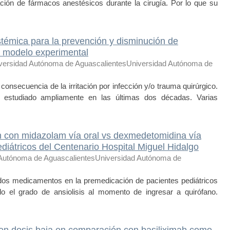
ación de fármacos anestésicos durante la cirugía. Por lo que su
istémica para la prevención y disminución de
n modelo experimental
versidad Autónoma de AguascalientesUniversidad Autónoma de
onsecuencia de la irritación por infección y/o trauma quirúrgico.
a estudiado ampliamente en las últimas dos décadas. Varias
n con midazolam vía oral vs dexmedetomidina vía
ediátricos del Centenario Hospital Miguel Hidalgo
 Autónoma de AguascalientesUniversidad Autónoma de
 dos medicamentos en la premedicación de pacientes pediátricos
do el grado de ansiolisis al momento de ingresar a quirófano.
a en dosis baja en comparación con basiliximab como