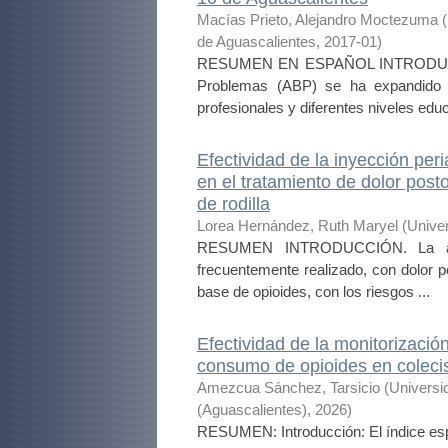
Macías Prieto, Alejandro Moctezuma
(
de Aguascalientes
,
2017-01
)
RESUMEN EN ESPAÑOL INTRODUCCIÓN
Problemas (ABP) se ha expandido a
profesionales y diferentes niveles educa
Efectividad de la inyección per
en el tratamiento de dolor posto
de rodilla
Lorea Hernández, Ruth Maryel
(
Unive
RESUMEN INTRODUCCIÓN. La artrop
frecuentemente realizado, con dolor 
base de opioides, con los riesgos ...
Efectividad de la monitorización
consumo de opioides en coleci
Amezcua Sánchez, Tarsicio
(
Universi
(Aguascalientes)
,
2026
)
RESUMEN: Introducción: El índice espe