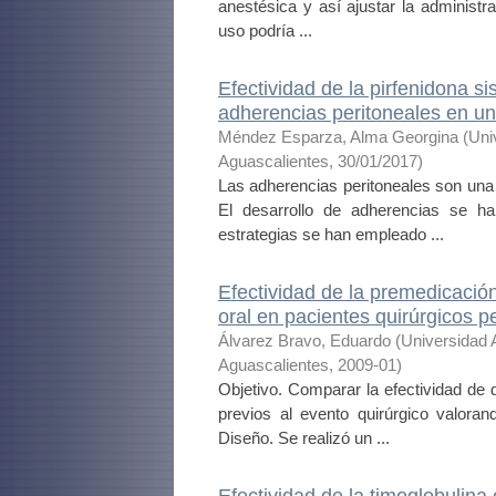
anestésica y así ajustar la administr
uso podría ...
Efectividad de la pirfenidona s
adherencias peritoneales en u
Méndez Esparza, Alma Georgina
(
Uni
Aguascalientes
,
30/01/2017
)
Las adherencias peritoneales son una c
El desarrollo de adherencias se h
estrategias se han empleado ...
Efectividad de la premedicació
oral en pacientes quirúrgicos p
Álvarez Bravo, Eduardo
(
Universidad
Aguascalientes
,
2009-01
)
Objetivo. Comparar la efectividad de
previos al evento quirúrgico valoran
Diseño. Se realizó un ...
Efectividad de la timoglobulin