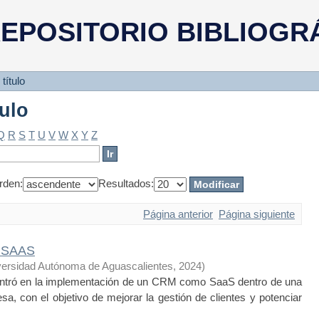
tulo
EPOSITORIO BIBLIOGR
título
tulo
Q
R
S
T
U
V
W
X
Y
Z
rden:
Resultados:
Página anterior
Página siguiente
e SAAS
versidad Autónoma de Aguascalientes
,
2024
)
entró en la implementación de un CRM como SaaS dentro de una
a, con el objetivo de mejorar la gestión de clientes y potenciar