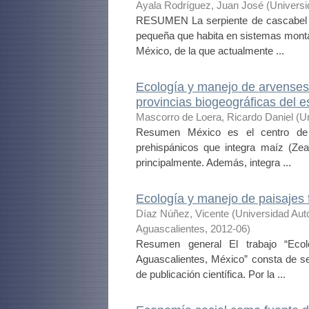
Ayala Rodríguez, Juan José
(
Univers
RESUMEN La serpiente de cascabel de
pequeña que habita en sistemas monta
México, de la que actualmente ...
Ecología y manejo de arvenses 
provincias biogeográficas del 
Mascorro de Loera, Ricardo Daniel
(
U
Resumen México es el centro de or
prehispánicos que integra maíz (Zea 
principalmente. Además, integra ...
Ecología y manejo de paisajes f
Díaz Núñez, Vicente
(
Universidad Au
Aguascalientes
,
2012-06
)
Resumen general El trabajo “Ecol
Aguascalientes, México” consta de s
de publicación científica. Por la ...