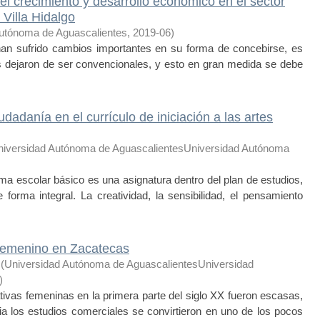
l crecimiento y desarrollo económico en el sector
Villa Hidalgo
utónoma de Aguascalientes
,
2019-06
)
han sufrido cambios importantes en su forma de concebirse, es
es dejaron de ser convencionales, y esto en gran medida se debe
iudadanía en el currículo de iniciación a las artes
niversidad Autónoma de AguascalientesUniversidad Autónoma
ema escolar básico es una asignatura dentro del plan de estudios,
forma integral. La creatividad, la sensibilidad, el pensamiento
 femenino en Zacatecas
(
Universidad Autónoma de AguascalientesUniversidad
)
ivas femeninas en la primera parte del siglo XX fueron escasas,
 los estudios comerciales se convirtieron en uno de los pocos