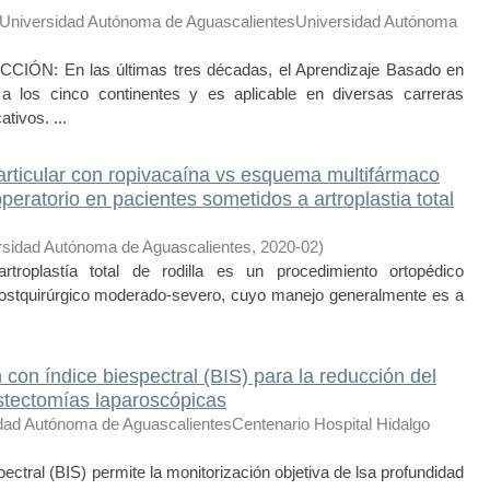
Universidad Autónoma de AguascalientesUniversidad Autónoma
: En las últimas tres décadas, el Aprendizaje Basado en
 los cinco continentes y es aplicable en diversas carreras
tivos. ...
iarticular con ropivacaína vs esquema multifármaco
peratorio en pacientes sometidos a artroplastia total
rsidad Autónoma de Aguascalientes
,
2020-02
)
lastía total de rodilla es un procedimiento ortopédico
postquirúrgico moderado-severo, cuyo manejo generalmente es a
 con índice biespectral (BIS) para la reducción del
stectomías laparoscópicas
dad Autónoma de AguascalientesCentenario Hospital Hidalgo
ctral (BIS) permite la monitorización objetiva de lsa profundidad