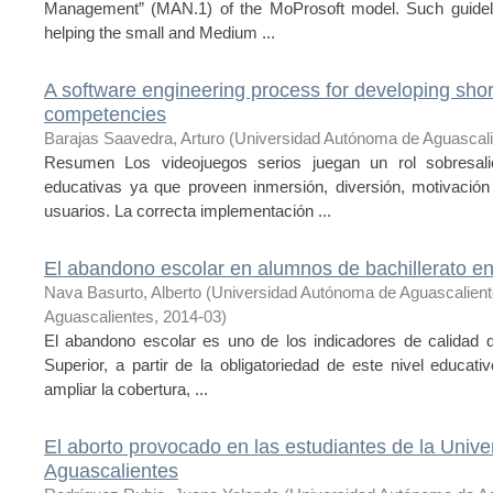
Management” (MAN.1) of the MoProsoft model. Such guideli
helping the small and Medium ...
A software engineering process for developing sh
competencies
Barajas Saavedra, Arturo
(
Universidad Autónoma de Aguascal
Resumen Los videojuegos serios juegan un rol sobresal
educativas ya que proveen inmersión, diversión, motivació
usuarios. La correcta implementación ...
El abandono escolar en alumnos de bachillerato e
Nava Basurto, Alberto
(
Universidad Autónoma de Aguascalien
Aguascalientes
,
2014-03
)
El abandono escolar es uno de los indicadores de calidad d
Superior, a partir de la obligatoriedad de este nivel educat
ampliar la cobertura, ...
El aborto provocado en las estudiantes de la Univ
Aguascalientes