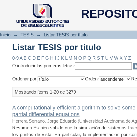
Listar TESIS por título
REPOSIT
Inicio
→
TESIS
→
Listar TESIS por título
Listar TESIS por título
0-9
A
B
C
D
E
F
G
H
I
J
K
L
M
N
O
P
Q
R
S
T
U
V
W
X
Y
Z
O introducir las primeras letras:
Ordenar por:
Orden:
Re
Mostrando ítems 1-20 de 3279
A computationally efficient algorithm to solve some 
partial differential equations
Herrera Serrano, Jorge Eduardo
(
Universidad Autónoma de Ag
Resumen Es bien sabido que la simulación de sistemas fracci
los puntos de vista. En particular, la implementación por c