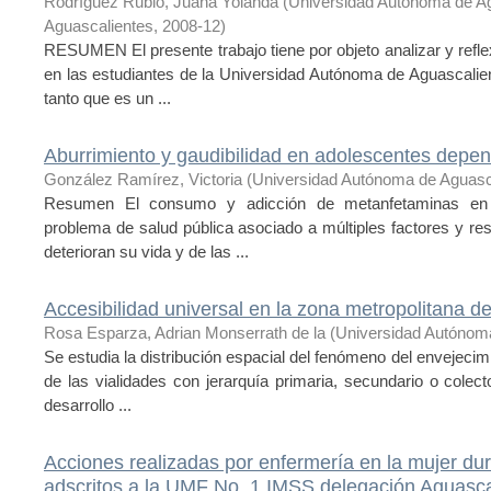
Rodríguez Rubio, Juana Yolanda
(
Universidad Autónoma de A
Aguascalientes
,
2008-12
)
RESUMEN El presente trabajo tiene por objeto analizar y refle
en las estudiantes de la Universidad Autónoma de Aguascalien
tanto que es un ...
Aburrimiento y gaudibilidad en adolescentes depe
González Ramírez, Victoria
(
Universidad Autónoma de Aguasc
Resumen El consumo y adicción de metanfetaminas en p
problema de salud pública asociado a múltiples factores y r
deterioran su vida y de las ...
Accesibilidad universal en la zona metropolitana d
Rosa Esparza, Adrian Monserrath de la
(
Universidad Autónom
Se estudia la distribución espacial del fenómeno del envejecimi
de las vialidades con jerarquía primaria, secundario o cole
desarrollo ...
Acciones realizadas por enfermería en la mujer dura
adscritos a la UMF No. 1 IMSS delegación Aguasca