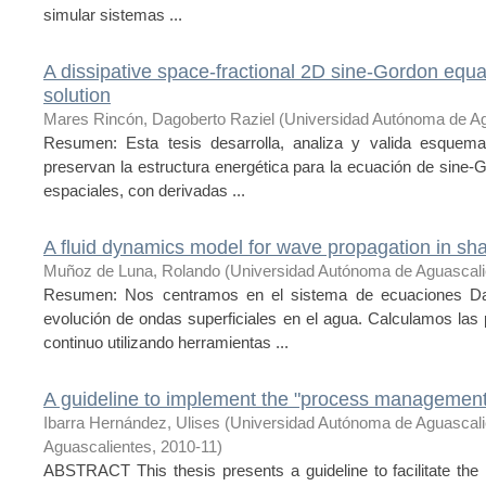
simular sistemas ...
A dissipative space-fractional 2D sine-Gordon equat
solution
Mares Rincón, Dagoberto Raziel
(
Universidad Autónoma de Ag
Resumen: Esta tesis desarrolla, analiza y valida esquema
preservan la estructura energética para la ecuación de sine-
espaciales, con derivadas ...
A fluid dynamics model for wave propagation in sh
Muñoz de Luna, Rolando
(
Universidad Autónoma de Aguascali
Resumen: Nos centramos en el sistema de ecuaciones Dav
evolución de ondas superficiales en el agua. Calculamos las
continuo utilizando herramientas ...
A guideline to implement the "process management
Ibarra Hernández, Ulises
(
Universidad Autónoma de Aguascal
Aguascalientes
,
2010-11
)
ABSTRACT This thesis presents a guideline to facilitate the