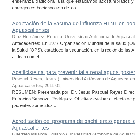
enseñanza tradicional a la que estábamos acostumbrados y 
emergentes haciendo uso de las ...
Aceptación de la vacuna de influenza H1N1 en pob
Aguascalientes
Díaz Hernández, Rebeca
(
Universidad Autónoma de Aguascal
Antecedentes: En 1977 Organización Mundial de la salud (O
la Salud (OPS), establece la vacunación, en la región de las A
al disminuir el ...
Acetilcisteina para prevenir falla renal aguda poster
Pascual Reyes, Jesús
(
Universidad Autónoma de Aguascalie
Aguascalientes
,
2011-01
)
RESUMEN: Presentada por: Dr. Jesus Pascual Reyes Directo
Eufracino Sandoval Rodríguez. Objetivo: evaluar el efecto de 
pacientes sometidos ...
Acreditación del programa de bachillerato general
Aguascalientes
Guerrero Miranda Eduardo
(
Universidad Autónoma de Aguasca