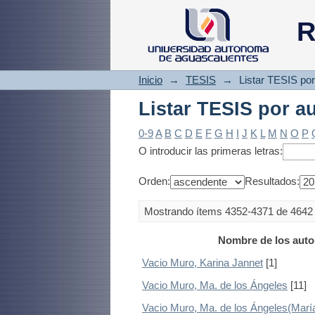
Listar TESIS por a
R
Inicio
→
TESIS
→
Listar TESIS por
Listar TESIS por a
0-9
A
B
C
D
E
F
G
H
I
J
K
L
M
N
O
P
O introducir las primeras letras:
Orden:
Resultados:
Mostrando ítems 4352-4371 de 4642
Nombre de los auto
Vacio Muro, Karina Jannet
[1]
Vacio Muro, Ma. de los Ángeles
[11]
Vacio Muro, Ma. de los Ángeles(María