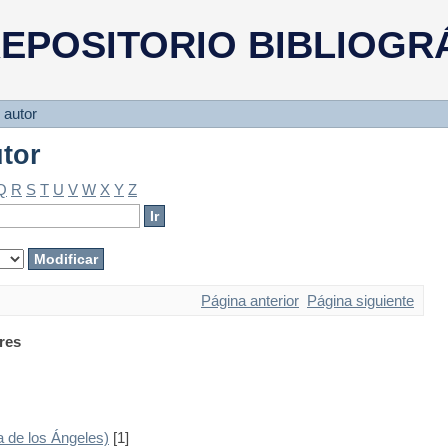
utor
EPOSITORIO BIBLIOGR
 autor
utor
Q
R
S
T
U
V
W
X
Y
Z
Página anterior
Página siguiente
res
 de los Ángeles)
[1]