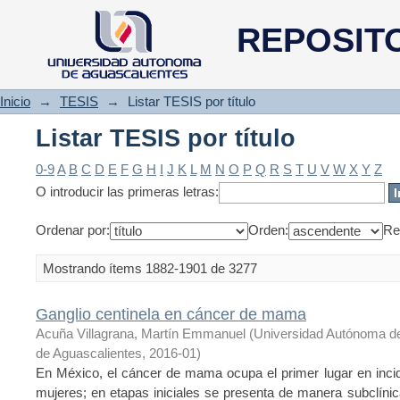
Listar TESIS por título
REPOSIT
Inicio
→
TESIS
→
Listar TESIS por título
Listar TESIS por título
0-9
A
B
C
D
E
F
G
H
I
J
K
L
M
N
O
P
Q
R
S
T
U
V
W
X
Y
Z
O introducir las primeras letras:
Ordenar por:
Orden:
Re
Mostrando ítems 1882-1901 de 3277
Ganglio centinela en cáncer de mama
Acuña Villagrana, Martín Emmanuel
(
Universidad Autónoma d
de Aguascalientes
,
2016-01
)
En México, el cáncer de mama ocupa el primer lugar en incid
mujeres; en etapas iniciales se presenta de manera subclínic