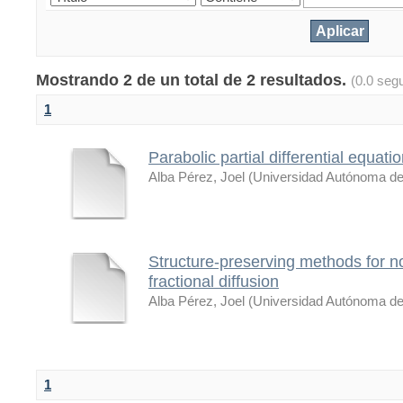
Mostrando 2 de un total de 2 resultados.
(0.0 seg
1
Parabolic partial differential equatio
Alba Pérez, Joel
(
Universidad Autónoma de
Structure-preserving methods for n
fractional diffusion
Alba Pérez, Joel
(
Universidad Autónoma de
1