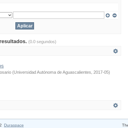
 resultados.
(0.0 segundos)
os
osario
(
Universidad Autónoma de Aguascalientes
,
2017-05
)
12
Duraspace
Th