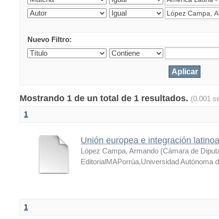
Nuevo Filtro:
Mostrando 1 de un total de 1 resultados.
(0.001 s
1
Unión europea e integración latin
López Campa, Armando
(
Cámara de Diputa
EditorialMAPorrúa,Universidad Autónoma d
1