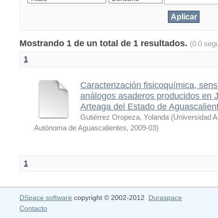
Mostrando 1 de un total de 1 resultados.
(0.0 seg
1
Caracterización fisicoquímica, sens
análogos asaderos producidos en J
Arteaga del Estado de Aguascalien
Gutiérrez Oropeza, Yolanda
(
Universidad 
Autónoma de Aguascalientes
,
2009-03
)
1
DSpace software
copyright © 2002-2012
Duraspace
Contacto