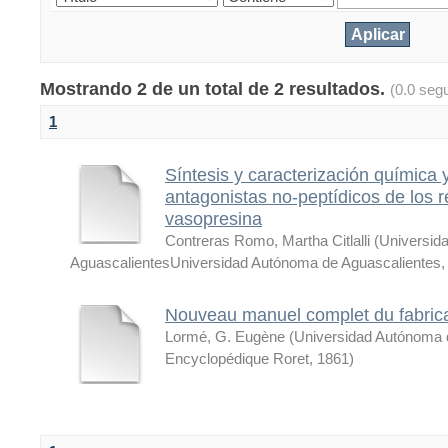
Mostrando 2 de un total de 2 resultados.
(0.0 seg
1
Síntesis y caracterización química
antagonistas no-peptídicos de los 
vasopresina
Contreras Romo, Martha Citlalli
(
Universid
AguascalientesUniversidad Autónoma de Aguascalientes
Nouveau manuel complet du fabrica
Lormé, G. Eugène
(
Universidad Autónoma d
Encyclopédique Roret
,
1861
)