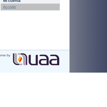
Mi cuenta
Acceder
eme by