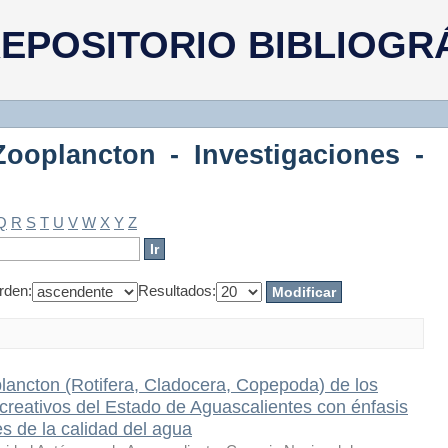
ooplancton - Investigaciones - Agu
EPOSITORIO BIBLIOGR
Zooplancton - Investigaciones -
Q
R
S
T
U
V
W
X
Y
Z
rden:
Resultados:
plancton (Rotifera, Cladocera, Copepoda) de los
reativos del Estado de Aguascalientes con énfasis
s de la calidad del agua