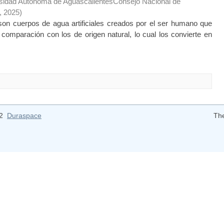
sidad Autónoma de AguascalientesConsejo Nacional de
,
2025
)
 cuerpos de agua artificiales creados por el ser humano que
n comparación con los de origen natural, lo cual los convierte en
12
Duraspace
Th