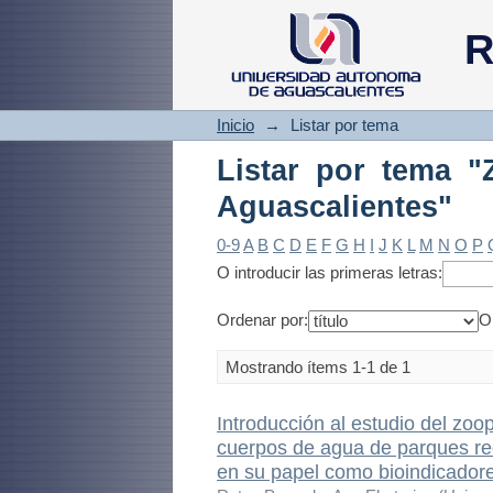
Listar por tema "Z
R
Inicio
→
Listar por tema
Listar por tema "
Aguascalientes"
0-9
A
B
C
D
E
F
G
H
I
J
K
L
M
N
O
P
O introducir las primeras letras:
Ordenar por:
O
Mostrando ítems 1-1 de 1
Introducción al estudio del zoo
cuerpos de agua de parques rec
en su papel como bioindicadore