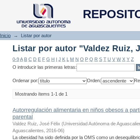
Listar por autor "Valdez Ruiz, 
REPOSIT
Inicio
→
Listar por autor
Listar por autor "Valdez Ruiz, 
0-9
A
B
C
D
E
F
G
H
I
J
K
L
M
N
O
P
Q
R
S
T
U
V
W
X
Y
Z
O introducir las primeras letras:
Ordenar por:
Orden:
Re
Mostrando ítems 1-1 de 1
Autorregulación alimentaria en niños obesos a partir
parental
Valdez Ruiz, José Félix
(
Universidad Autónoma de Aguascalie
Aguascalientes
,
2016-06
)
La obesidad ha sido definida por la OMS como un desequilibrio