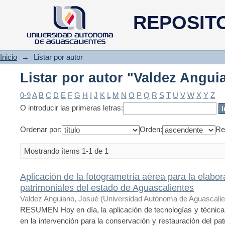
Listar por autor "Valdez Angui
REPOSIT
Inicio
→
Listar por autor
Listar por autor "Valdez Angui
0-9
A
B
C
D
E
F
G
H
I
J
K
L
M
N
O
P
Q
R
S
T
U
V
W
X
Y
Z
O introducir las primeras letras:
Ordenar por:
Orden:
Re
Mostrando ítems 1-1 de 1
Aplicación de la fotogrametría aérea para la elabo
patrimoniales del estado de Aguascalientes
Valdez Anguiano, Josué
(
Universidad Autónoma de Aguascalie
RESUMEN Hoy en día, la aplicación de tecnologías y técnica
en la intervención para la conservación y restauración del pat