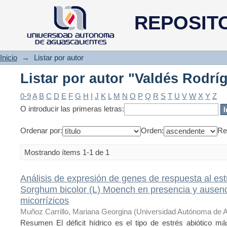
Listar por autor "Valdés Rodríg
REPOSIT
Inicio
→
Listar por autor
Listar por autor "Valdés Rodríg
0-9
A
B
C
D
E
F
G
H
I
J
K
L
M
N
O
P
Q
R
S
T
U
V
W
X
Y
Z
O introducir las primeras letras:
Ordenar por:
Orden:
Re
Mostrando ítems 1-1 de 1
Análisis de expresión de genes de respuesta al est
Sorghum bicolor (L) Moench en presencia y ausen
micorrízicos
Muñoz Carrillo, Mariana Georgina
(
Universidad Autónoma de A
Resumen El déficit hídrico es el tipo de estrés abiótico má