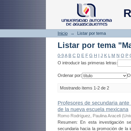
Listar por tema "Ma
R
Inicio
→
Listar por tema
Listar por tema "Ma
0-9
A
B
C
D
E
F
G
H
I
J
K
L
M
N
O
P
O introducir las primeras letras:
Ordenar por:
O
Mostrando ítems 1-2 de 2
Profesores de secundaria ante l
de la nueva escuela mexicana
Romo Rodríguez, Paulina Araceli
(
Uni
Resumen: En esta investigación se
secundaria hacia la promoción de la i