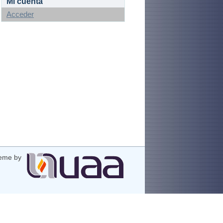
Mi cuenta
Acceder
eme by