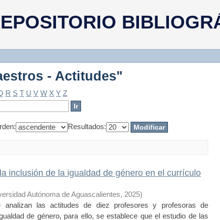
estros - Actitudes"
EPOSITORIO BIBLIOGR
estros - Actitudes"
Q
R
S
T
U
V
W
X
Y
Z
rden:
Resultados:
a inclusión de la igualdad de género en el currículo
versidad Autónoma de Aguascalientes
,
2025
)
 analizan las actitudes de diez profesores y profesoras de
gualdad de género, para ello, se establece que el estudio de las