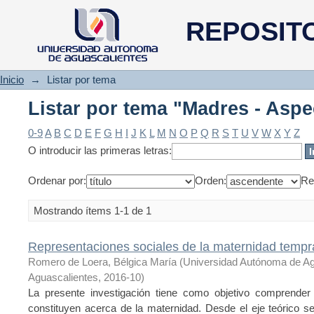
Listar por tema "Madres - Aspe
REPOSIT
Inicio
→
Listar por tema
Listar por tema "Madres - Aspe
0-9
A
B
C
D
E
F
G
H
I
J
K
L
M
N
O
P
Q
R
S
T
U
V
W
X
Y
Z
O introducir las primeras letras:
Ordenar por:
Orden:
Re
Mostrando ítems 1-1 de 1
Representaciones sociales de la maternidad temp
Romero de Loera, Bélgica María
(
Universidad Autónoma de A
Aguascalientes
,
2016-10
)
La presente investigación tiene como objetivo comprender
constituyen acerca de la maternidad. Desde el eje teórico se