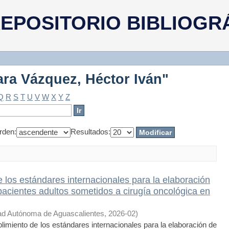
ara Vázquez, Héctor Iván"
EPOSITORIO BIBLIOGR
ara Vázquez, Héctor Iván"
Q
R
S
T
U
V
W
X
Y
Z
rden:
Resultados:
 los estándares internacionales para la elaboración
pacientes adultos sometidos a cirugía oncológica en
ad Autónoma de Aguascalientes
,
2026-02
)
miento de los estándares internacionales para la elaboración de