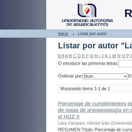
Listar por autor "L
R
Inicio
→
Listar por autor
Listar por autor "L
0-9
A
B
C
D
E
F
G
H
I
J
K
L
M
N
O
P
O introducir las primeras letras:
Ordenar por:
O
Mostrando ítems 1-1 de 1
Porcentaje de cumplimientos de
de notas de anestesiología en 
el HGZ 3
Lara Vázquez, Héctor Iván
(
Universid
RESUMEN Título: Porcentaje de cumpli