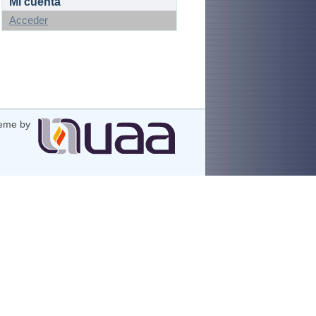
Mi cuenta
Acceder
eme by