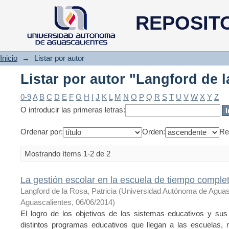
Listar por autor "Langford de l
REPOSIT
Inicio
→
Listar por autor
Listar por autor "Langford de l
0-9
A
B
C
D
E
F
G
H
I
J
K
L
M
N
O
P
Q
R
S
T
U
V
W
X
Y
Z
O introducir las primeras letras:
Ordenar por:
Orden:
Re
Mostrando ítems 1-2 de 2
La gestión escolar en la escuela de tiempo comple
Langford de la Rosa, Patricia
(
Universidad Autónoma de Aguas
Aguascalientes
,
06/06/2014
)
El logro de los objetivos de los sistemas educativos y sus
distintos programas educativos que llegan a las escuelas, 