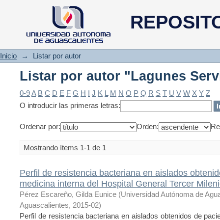
Listar por autor "Lagunes Ser
REPOSIT
Inicio
→
Listar por autor
Listar por autor "Lagunes Ser
0-9
A
B
C
D
E
F
G
H
I
J
K
L
M
N
O
P
Q
R
S
T
U
V
W
X
Y
Z
O introducir las primeras letras:
Ordenar por:
Orden:
Re
Mostrando ítems 1-1 de 1
Perfil de resistencia bacteriana en aislados obteni
medicina interna del Hospital General Tercer Milen
Pérez Escareño, Gilda Eunice
(
Universidad Autónoma de Agua
Aguascalientes
,
2015-02
)
Perfil de resistencia bacteriana en aislados obtenidos de paci