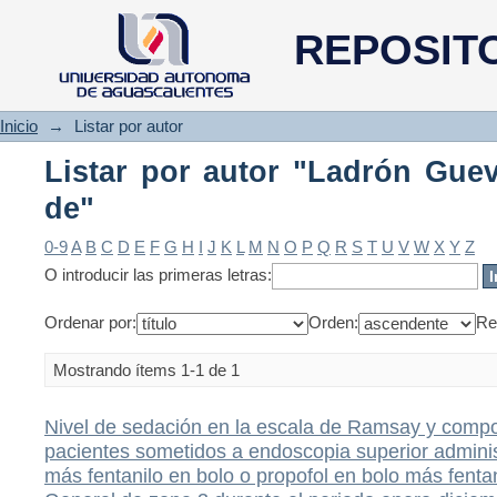
Listar por autor "Ladrón Gueva
REPOSIT
Inicio
→
Listar por autor
Listar por autor "Ladrón Guev
de"
0-9
A
B
C
D
E
F
G
H
I
J
K
L
M
N
O
P
Q
R
S
T
U
V
W
X
Y
Z
O introducir las primeras letras:
Ordenar por:
Orden:
Re
Mostrando ítems 1-1 de 1
Nivel de sedación en la escala de Ramsay y com
pacientes sometidos a endoscopia superior adminis
más fentanilo en bolo o propofol en bolo más fentan