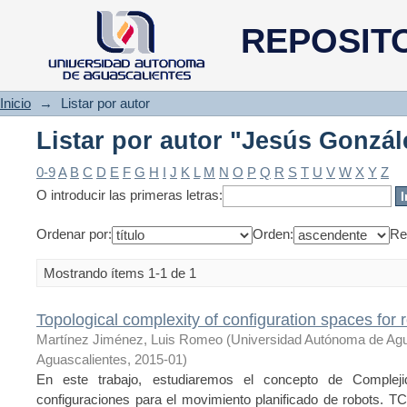
Listar por autor "Jesús Gonzá
REPOSIT
Inicio
→
Listar por autor
Listar por autor "Jesús Gonzá
0-9
A
B
C
D
E
F
G
H
I
J
K
L
M
N
O
P
Q
R
S
T
U
V
W
X
Y
Z
O introducir las primeras letras:
Ordenar por:
Orden:
Re
Mostrando ítems 1-1 de 1
Topological complexity of configuration spaces for 
Martínez Jiménez, Luis Romeo
(
Universidad Autónoma de Ag
Aguascalientes
,
2015-01
)
En este trabajo, estudiaremos el concepto de Complej
configuraciones para el movimiento planificado de robots. T