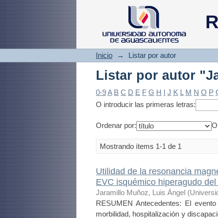
Listar por autor "
R
Inicio
→
Listar por autor
Listar por autor "
0-9
A
B
C
D
E
F
G
H
I
J
K
L
M
N
O
P
O introducir las primeras letras:
Ordenar por:
O
Mostrando ítems 1-1 de 1
Utilidad de la resonancia magné
EVC isquémico hiperagudo de
Jaramillo Muñoz, Luis Ángel
(
Universi
RESUMEN Antecedentes: El evento c
morbilidad, hospitalización y discapac