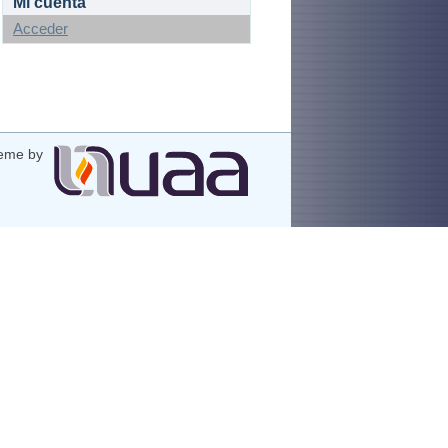
Mi cuenta
Acceder
eme by