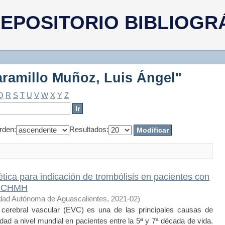
Jaramillo Muñoz, Luis Ángel"
EPOSITORIO BIBLIOGR
Jaramillo Muñoz, Luis Ángel"
Q
R
S
T
U
V
W
X
Y
Z
rden:
Resultados:
tica para indicación de trombólisis en pacientes con
l CHMH
dad Autónoma de Aguascalientes
,
2021-02
)
erebral vascular (EVC) es una de las principales causas de
idad a nivel mundial en pacientes entre la 5ª y 7ª década de vida.