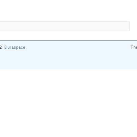
12
Duraspace
Th