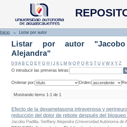
Listar por autor "Jacobo Padill
REPOSIT
Inicio
→
Listar por autor
Listar por autor "Jacobo 
Alejandra"
0-9
A
B
C
D
E
F
G
H
I
J
K
L
M
N
O
P
Q
R
S
T
U
V
W
X
Y
Z
O introducir las primeras letras:
Ordenar por:
Orden:
Re
Mostrando ítems 1-1 de 1
Efecto de la dexametasona intravenosa y perineural
reducción del dolor de rebote después del bloqueo
Jacobo Padilla, Steffany Alejandra
(
Universidad Autónoma de 